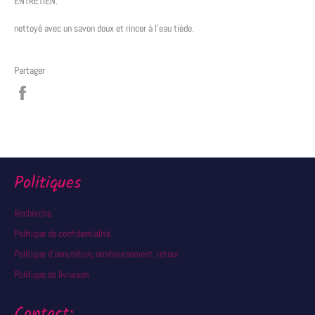
ENTRETIEN:
nettoyé avec un savon doux et rincer à l'eau tiède.
Partager
Partager
sur
Facebook
Politiques
Recherche
Politique de confidentialité
Politique d'annulation, remboursement, retour
Politique de livraison
Contact: