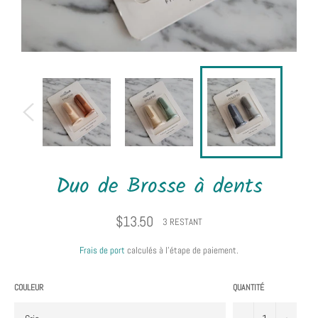
Duo de Brosse à dents
Prix
$13.50
3 RESTANT
régulier
Frais de port
calculés à l'étape de paiement.
COULEUR
QUANTITÉ