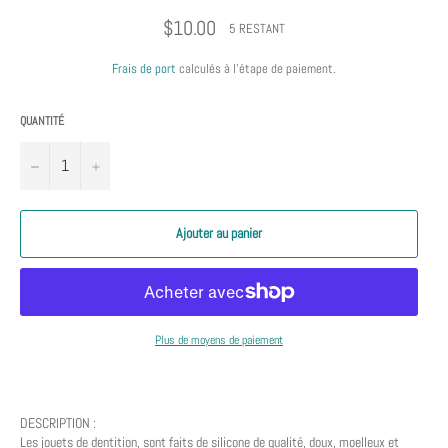
Prix
$10.00
5 RESTANT
régulier
Frais de port
calculés à l'étape de paiement.
QUANTITÉ
−
+
Ajouter au panier
Plus de moyens de paiement
DESCRIPTION :
Les jouets de dentition, sont faits de silicone de qualité, doux, moelleux et